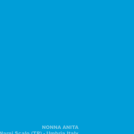
NONNA ANITA
Narni Scalo (TR) - Umbria Italy